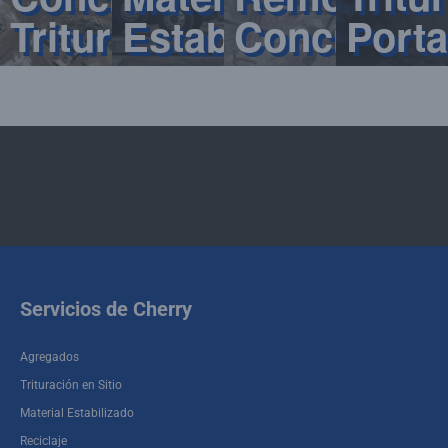
Triturado
Estabilizado
Concreto
Porta
Cherry Demolition
6131 Selinsky Houston , TX 77048-2006
Servicios de Cherry
Agregados
Trituración en Sitio
Material Estabilizado
Reciclaje