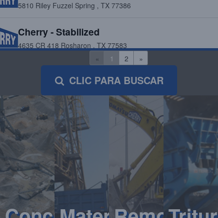
5810 Riley Fuzzel Spring , TX 77386
Cherry - Stabilized
4635 CR 418 Rosharon , TX 77583
«
1
2
»
Cherry - Stabilized/Recycled Aggregates
CLIC PARA BUSCAR
6400 Koeblen Rd. Richmond , TX 77469
Cherry - Stabilized/Recycled Aggregates
9929 Katy Hockley Road Cypress , TX 77433
Cherry - Stabilized/Recycled Aggregates
616 FM 521 Fresno , TX 77545
Cherry - Stabilized/Recycled Aggregates
6019 Crawford Road Houston , TX 77041
Concreto
Material
Remover
Tritu