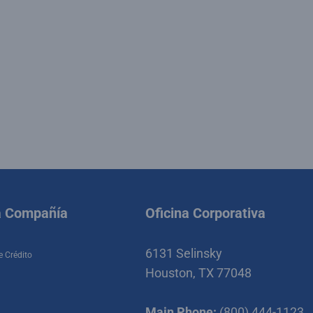
a Compañía
Oficina Corporativa
6131 Selinsky
e Crédito
Houston, TX 77048
Main Phone:
(800) 444-1123